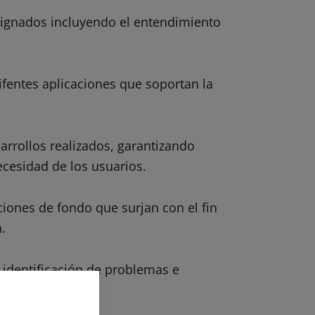
asignados incluyendo el entendimiento
ifentes aplicaciones que soportan la
sarrollos realizados, garantizando
ecesidad de los usuarios.
ciones de fondo que surjan con el fin
n.
a identificación de problemas e
fondo.