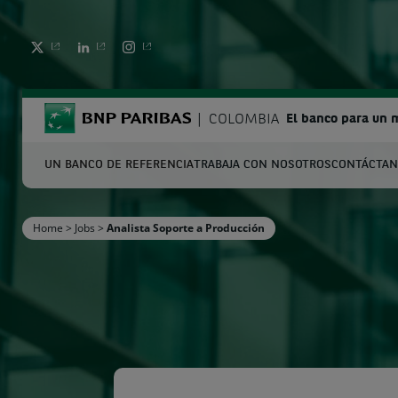
TWITTER
LINKEDIN
INSTAGRAM
BNP Paribas
COLOMBIA
El banco para un 
UN BANCO DE REFERENCIA
TRABAJA CON NOSOTROS
CONTÁCTA
B
Home
>
Jobs
>
Analista Soporte a Producción
Introduce los términos de búsqueda