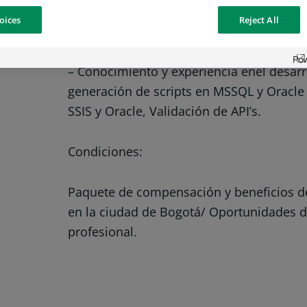
oices
Reject All
– Profesiones en Ingeniería de Sistemas, I
– Conocimiento y experiencia enel desarro
generación de scripts en MSSQL y Oracle
SSIS y Oracle, Validación de API’s.
Condiciones:
Paquete de compensación y beneficios d
en la ciudad de Bogotá/ Oportunidades d
profesional.