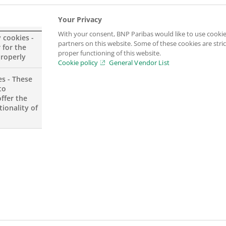
7. Garantizar el versionamiento de los c
Your Privacy
y/o Scripts.
With your consent, BNP Paribas would like to use cookie
y cookies -
partners on this website. Some of these cookies are stric
 for the
proper functioning of this website.
8. Garantizar que los pases a producción
properly
Cookie policy
General Vendor List
calidad.
es - These
to
ffer the
9. Cumplir con los ANS y planes de traba
ionality of
10. Responsable del uso adecuado de inf
tarjetahabiente.
11. Aplicar las políticas locales, del gru
aplicación su correcta ejecución en las 
Perfil profesional: