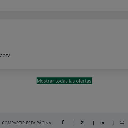
OGOTA
Mostrar todas las ofertas
COMPARTIR ESTA PÁGINA
COMPARTIR EN FACEBOOK (SE ABR
COMPARTIR EN TWITTER 
COMPARTIR EN
COM