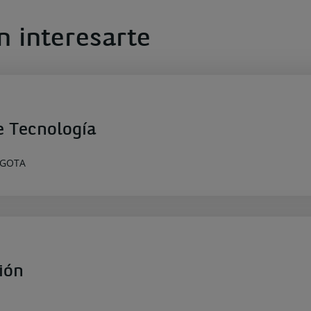
n interesarte
e Tecnología
OGOTA
ión