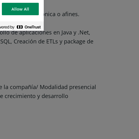
Allow All
ngeniería Electrónica o afines.
llo de aplicaciones en Java y .Net,
 SQL, Creación de ETLs y package de
e la compañía/ Modalidad presencial
e crecimiento y desarrollo